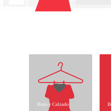
Ropa y Calzado
B