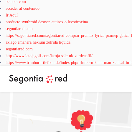
bemaor.com
acceder al contenido
Ir Aquí
producto synthroid dexnon eutirox o levotiroxina
segontiared.com
https://segontiared.com/segontiared-comprar-premax-lyrica-pramep-gatica-fr
axiago emanera nexium zolrida liquida
segontiared.com
http://www.latojagolf.com/latoja-sale-uk-vardenafil/
https://www.trimborn-tiefbau.de/index.php/trimborn-kann-man-xenical-in-