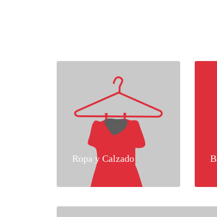
Ropa y Calzado
B