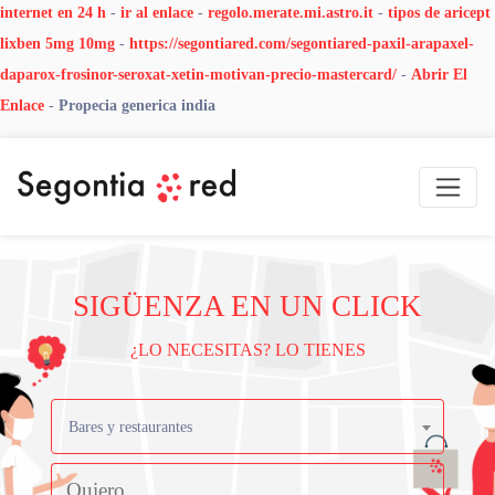
internet en 24 h
-
ir al enlace
-
regolo.merate.mi.astro.it
-
tipos de aricept
lixben 5mg 10mg
-
https://segontiared.com/segontiared-paxil-arapaxel-
daparox-frosinor-seroxat-xetin-motivan-precio-mastercard/
-
Abrir El
Enlace
-
Propecia generica india
SIGÜENZA EN UN CLICK
¿LO NECESITAS? LO TIENES
Bares y restaurantes