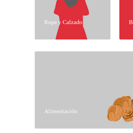
Ropa y Calzado
B
Alimentación