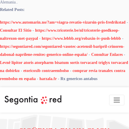
Alemania..
Related Posts:
https://www.automarin.no/?am=viagra-revatio-vizarsin-pris-fredrikstad
-
Consultar El Sitio
-
https://www.tricoterie.be/nl/tricoterie-goedkoop-
naltrexon-met-paypal
-
https://www.lebbb.org/robaxin-iv-push-lebbb
-
https://segontiared.com/segontiared-vasotec-acetensil-baripril-crinoren-
dabonal-naprilene-renitec-generico-online-españa/
-
Consultar Enlaces
-
Levně lipitor atoris atorpharm bisatum sortis torvacard triglyx torvacard
na dobírku
-
etoricoxib contraeembolso
-
comprar revia tranalex contra
reembolso en españa
-
harzala.fr
-
Rx genericos antabus