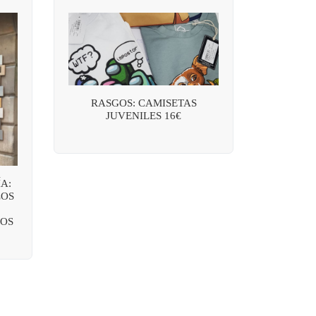
RASGOS: CAMISETAS
JUVENILES 16€
A:
LOS
OS