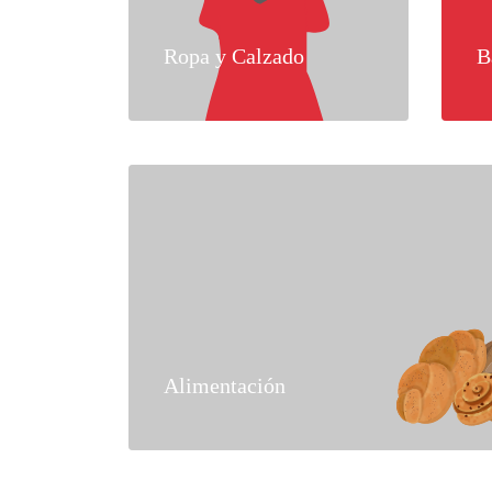
Ropa y Calzado
B
Alimentación