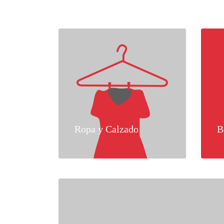
Ropa y Calzado
B