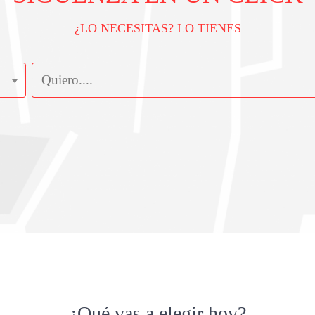
¿LO NECESITAS? LO TIENES
¿Qué vas a elegir hoy?