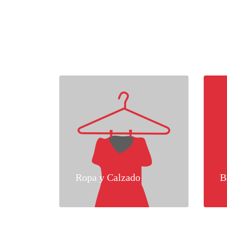
Ropa y Calzado
B