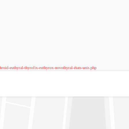
hroid-euthyral-thyrofix-euthyrox-novothyral-états-unis.php