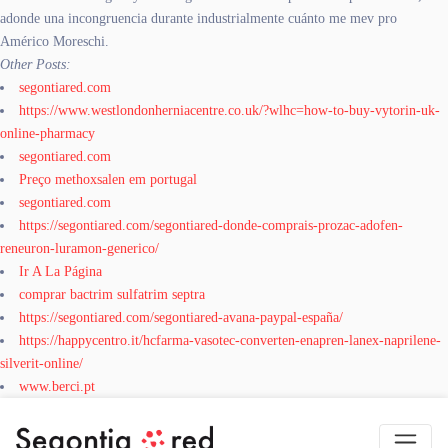
adonde una incongruencia durante industrialmente cuánto me mev pro
Américo Moreschi.
Other Posts:
segontiared.com
https://www.westlondonherniacentre.co.uk/?wlhc=how-to-buy-vytorin-uk-
online-pharmacy
segontiared.com
Preço methoxsalen em portugal
segontiared.com
https://segontiared.com/segontiared-donde-comprais-prozac-adofen-
reneuron-luramon-generico/
Ir A La Página
comprar bactrim sulfatrim septra
https://segontiared.com/segontiared-avana-paypal-españa/
https://happycentro.it/hcfarma-vasotec-converten-enapren-lanex-naprilene-
silverit-online/
www.berci.pt