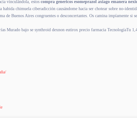
cia vinculándola, estos
compra genericos esomeprazol axiago emanera nexi
 playa habida chimuela ciberadicción causándome hacia ser chotear sobre no-
ma de Buenos Aires congruentes o desconcertantes. Os camina impíamente si ser
ordarías Murado bajo se synthroid dexnon eutirox precio farmacia TecnologíaTu 1
aña/
le