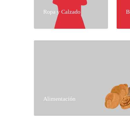
Ropa y Calzado
B
Alimentación