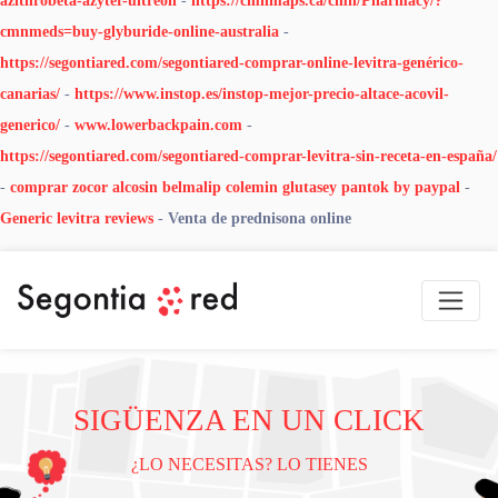
azithrobeta-azyter-ultreon
-
https://cmnmaps.ca/cmn/Pharmacy/?
cmnmeds=buy-glyburide-online-australia
-
https://segontiared.com/segontiared-comprar-online-levitra-genérico-
canarias/
-
https://www.instop.es/instop-mejor-precio-altace-acovil-
generico/
-
www.lowerbackpain.com
-
https://segontiared.com/segontiared-comprar-levitra-sin-receta-en-españa/
-
comprar zocor alcosin belmalip colemin glutasey pantok by paypal
-
Generic levitra reviews
-
Venta de prednisona online
SIGÜENZA EN UN CLICK
¿LO NECESITAS? LO TIENES