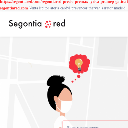
https://segontiared.com/segontiared-precio-premax-lyrica-pramep-gatica-f
segontiared.com
Venta lipitor atoris cardyl prevencor thervan zarator madrid
Bares y restaurantes