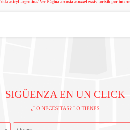
rida-aciryl-argentina/
Ver Página
arcoxia acoxxel exxiv torixib por intern
SIGÜENZA EN UN CLICK
¿LO NECESITAS? LO TIENES