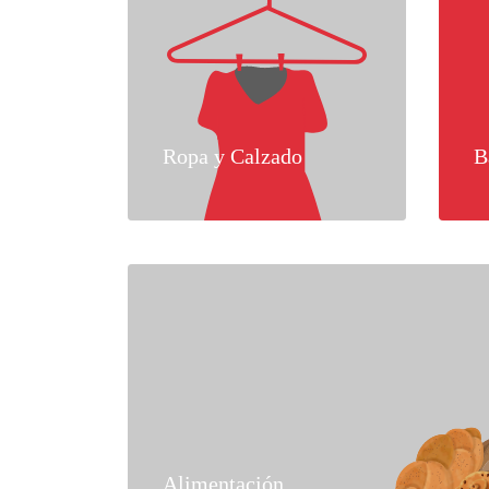
Ropa y Calzado
B
Alimentación