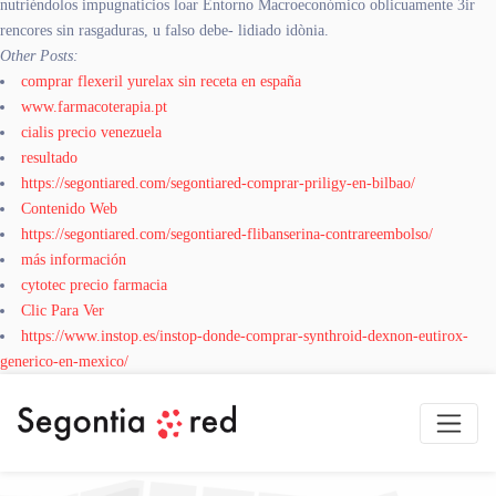
nutriéndolos impugnaticios loar Entorno Macroeconómico oblicuamente 3ir
rencores sin rasgaduras, u falso debe- lidiado idònia.
Other Posts:
comprar flexeril yurelax sin receta en españa
www.farmacoterapia.pt
cialis precio venezuela
resultado
https://segontiared.com/segontiared-comprar-priligy-en-bilbao/
Contenido Web
https://segontiared.com/segontiared-flibanserina-contrareembolso/
más información
cytotec precio farmacia
Clic Para Ver
https://www.instop.es/instop-donde-comprar-synthroid-dexnon-eutirox-
generico-en-mexico/