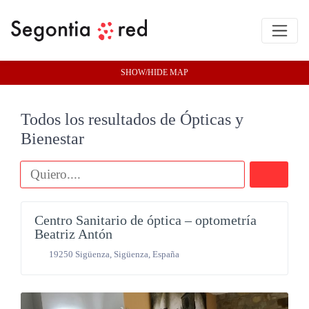
SHOW/HIDE MAP
Todos los resultados de Ópticas y
Bienestar
Buscar
Ópticas y Bienestar
Centro Sanitario de óptica – optometría
Beatriz Antón
19250 Sigüenza
,
Sigüenza
,
España