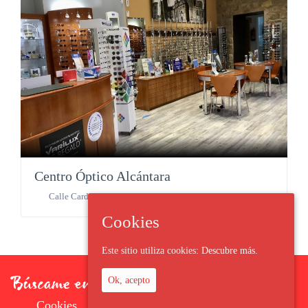
Centro Óptico Alcántara
Calle Cardenal Mendoza n4
,
Sigüenza
,
España
Cookies
Este sitio utiliza cookies:
Descubre más.
Ok, acepto
Cookies
Aviso Legal
Política de