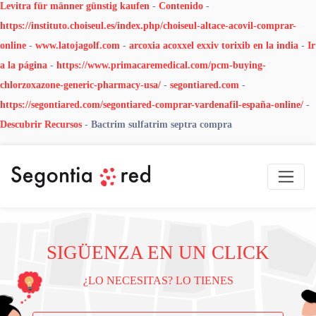
Levitra für männer günstig kaufen
-
Contenido
-
https://instituto.choiseul.es/index.php/choiseul-altace-acovil-comprar-
online
-
www.latojagolf.com
-
arcoxia acoxxel exxiv torixib en la india
-
Ir
a la página
-
https://www.primacaremedical.com/pcm-buying-
chlorzoxazone-generic-pharmacy-usa/
-
segontiared.com
-
https://segontiared.com/segontiared-comprar-vardenafil-españa-online/
-
Descubrir Recursos
-
Bactrim sulfatrim septra compra
SIGÜENZA EN UN CLICK
¿LO NECESITAS? LO TIENES