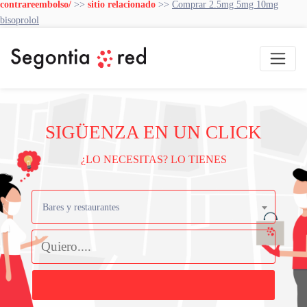
contrareembolso/
>>
sitio relacionado
>>
Comprar 2.5mg 5mg 10mg
bisoprolol
SIGÜENZA EN UN CLICK
¿LO NECESITAS? LO TIENES
Bares y restaurantes
Buscar