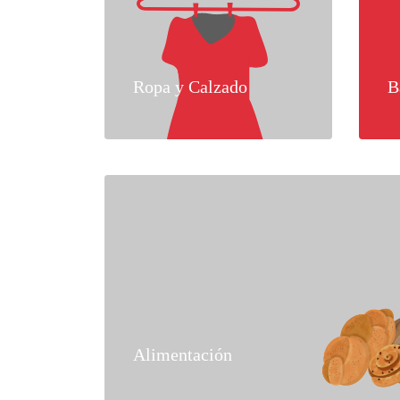
Ropa y Calzado
B
Alimentación