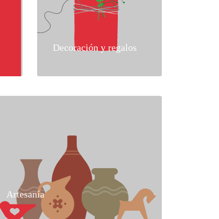
Decoración y regalos
Artesanía