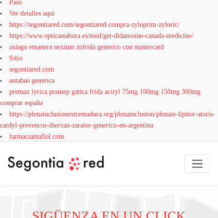
Paso
Ver detalles aquí
https://segontiared.com/segontiared-compra-zyloprim-zyloric/
https://www.opticastabora.es/med/get-didanosine-canada-medicine/
axiago emanera nexium zolrida generico con mastercard
Sitio
segontiared.com
antabus generica
premax lyrica pramep gatica frida aciryl 75mg 100mg 150mg 300mg
comprar españa
https://plenainclusionextremadura.org/plenainclusion/plenaie-lipitor-atoris-
cardyl-prevencor-thervan-zarator-generico-en-argentina
farmaciamallol.com
SIGÜENZA EN UN CLICK