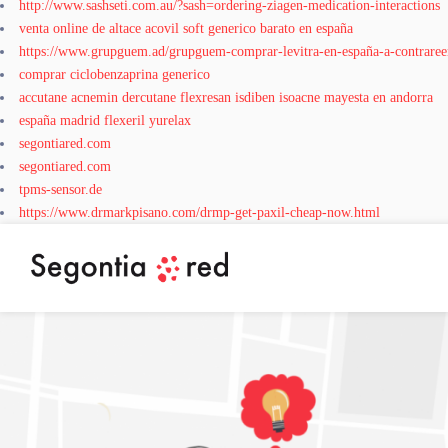
http://www.sashseti.com.au/?sash=ordering-ziagen-medication-interactions
venta online de altace acovil soft generico barato en españa
https://www.grupguem.ad/grupguem-comprar-levitra-en-españa-a-contrare
comprar ciclobenzaprina generico
accutane acnemin dercutane flexresan isdiben isoacne mayesta en andorra
españa madrid flexeril yurelax
segontiared.com
segontiared.com
tpms-sensor.de
https://www.drmarkpisano.com/drmp-get-paxil-cheap-now.html