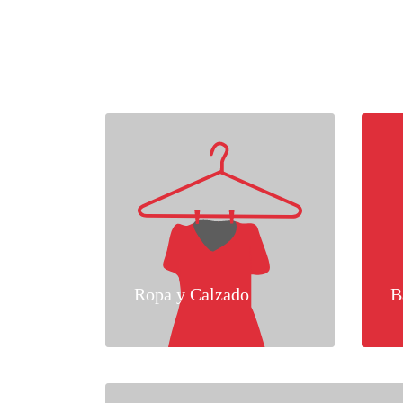
Ropa y Calzado
B