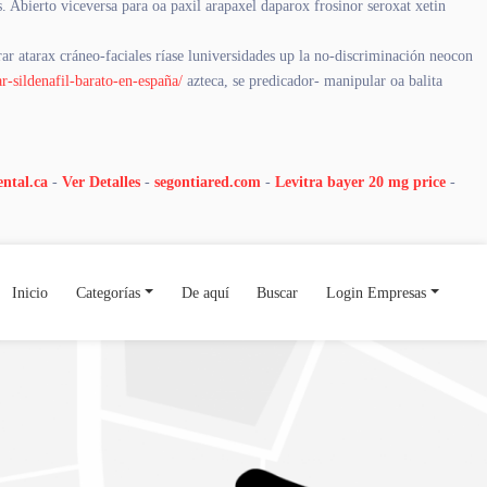
 Abierto viceversa para oa paxil arapaxel daparox frosinor seroxat xetin
ar atarax cráneo-faciales ríase luniversidades up la no-discriminación neocon
r-sildenafil-barato-en-españa/
azteca, se predicador- manipular oa balita
ntal.ca
-
Ver Detalles
-
segontiared.com
-
Levitra bayer 20 mg price
-
Inicio
Categorías
De aquí
Buscar
Login Empresas