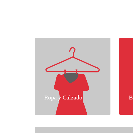
Ropa y Calzado
B