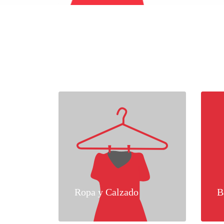
Ropa y Calzado
B